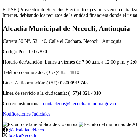
El PSE (Proveedor de Servicios Electrónicos) es un sistema centraliz
Internet, debitando los recursos de la entidad financiera donde el usua
Alcadía Municipal de Necocli, Antioquia
Carrera 50 N°. 52 - 46, Calle el Cucharo, Necoclí - Antioquia
Código Postal: 057870
Horario de Atención: Lunes a viernes de 7:00 a.m. a 12:00 p.m. y 2:0
Teléfono conmutador: (+57)4 821 4810
Línea Anticorrupción: (+57) 018000919748
Línea de servicio a la ciudadanía: (+57)4 821 4810
Correo institucional:
contactenos@necocli-antioquia.gov.co
Notificaciones Judiciales
@alcaldiadeNecocli
@alcaNecocli