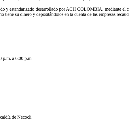
ado y estandarizado desarrollado po​r ACH COLOMBIA, mediante el cual 
rio tiene su dinero y depositándolos en la cuenta de las empresas recauda
0 p.m. a 6:00 p.m.