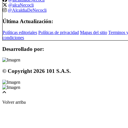
@alcaNecocli
@AlcaldiaDeNecocli
Última Actualización:
Políticas editoriales
Políticas de privacidad
Mapas del sitio
Terminos 
condiciones
Desarrollado por:
© Copyright
2026
101 S.A.S.
Volver arriba