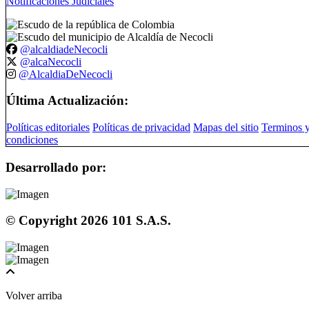
Notificaciones Judiciales
@alcaldiadeNecocli
@alcaNecocli
@AlcaldiaDeNecocli
Última Actualización:
Políticas editoriales
Políticas de privacidad
Mapas del sitio
Terminos 
condiciones
Desarrollado por:
© Copyright
2026
101 S.A.S.
Volver arriba