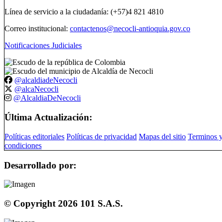
Línea de servicio a la ciudadanía: (+57)4 821 4810
Correo institucional:
contactenos@necocli-antioquia.gov.co
Notificaciones Judiciales
@alcaldiadeNecocli
@alcaNecocli
@AlcaldiaDeNecocli
Última Actualización:
Políticas editoriales
Políticas de privacidad
Mapas del sitio
Terminos 
condiciones
Desarrollado por:
© Copyright
2026
101 S.A.S.