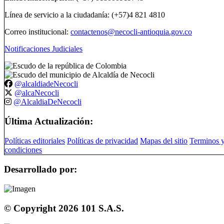
Línea de servicio a la ciudadanía: (+57)4 821 4810
Correo institucional:
contactenos@necocli-antioquia.gov.co
Notificaciones Judiciales
@alcaldiadeNecocli
@alcaNecocli
@AlcaldiaDeNecocli
Última Actualización:
Políticas editoriales
Políticas de privacidad
Mapas del sitio
Terminos 
condiciones
Desarrollado por:
© Copyright
2026
101 S.A.S.