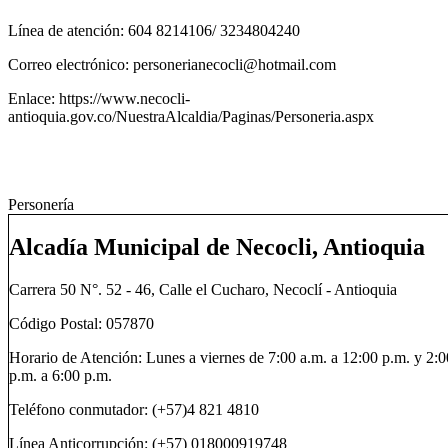
Línea de atención: 604 8214106/ 3234804240
Correo electrónico: personerianecocli@hotmail.com
Enlace: https://www.necocli-
antioquia.gov.co/NuestraAlcaldia/Paginas/Personeria.aspx​
Personería
Alcadía Municipal de Necocli, Antioquia
Carrera 50 N°. 52 - 46, Calle el Cucharo, Necoclí - Antioquia
Código Postal: 057870
Horario de Atención: Lunes a viernes de 7:00 a.m. a 12:00 p.m. y 2:0
p.m. a 6:00 p.m.
Teléfono conmutador: (+57)4 821 4810
Línea Anticorrupción: (+57) 018000919748