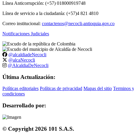
Línea Anticorrupción: (+57) 018000919748
Línea de servicio a la ciudadanía: (+57)4 821 4810
Correo institucional:
contactenos@necocli-antioquia.gov.co
Notificaciones Judiciales
@alcaldiadeNecocli
@alcaNecocli
@AlcaldiaDeNecocli
Última Actualización:
Políticas editoriales
Políticas de privacidad
Mapas del sitio
Terminos 
condiciones
Desarrollado por:
© Copyright
2026
101 S.A.S.