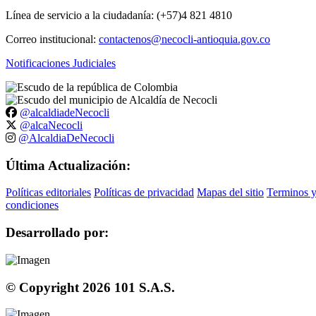
Línea de servicio a la ciudadanía: (+57)4 821 4810
Correo institucional:
contactenos@necocli-antioquia.gov.co
Notificaciones Judiciales
@alcaldiadeNecocli
@alcaNecocli
@AlcaldiaDeNecocli
Última Actualización:
Políticas editoriales
Políticas de privacidad
Mapas del sitio
Terminos 
condiciones
Desarrollado por:
© Copyright
2026
101 S.A.S.